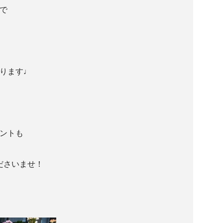
で
ります♩
ゼントも
ださいませ！