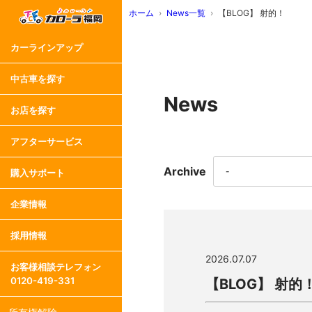
ホーム
News一覧
【BLOG】 射的！
カーラインアップ
中古車を探す
News
お店を探す
アフターサービス
Archive
購入サポート
企業情報
採用情報
2026.07.07
お客様相談テレフォン
0120-419-331
【BLOG】 射的