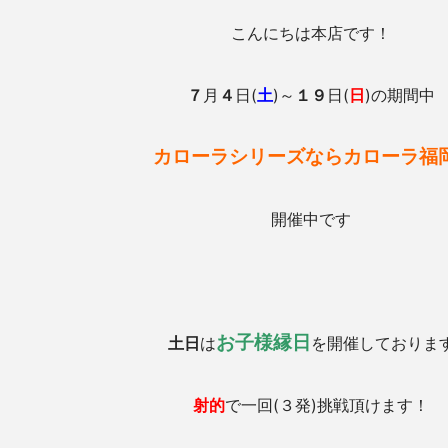
こんにちは本店です！
７
月
４
日(
土
)～
１９
日(
日
)
の期間中
カローラシリーズならカローラ福岡
開催中です
お子様縁日
土日
は
を開催しておりま
射的
で一回(３発)挑戦頂けます！