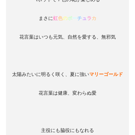
まさに
虹
色
の
ポ
ー
チ
ュ
ラ
カ
花言葉はいつも元気、自然を愛する、無邪気
太陽みたいに明るく咲く、夏に強い
マリーゴールド
花言葉は健康、変わらぬ愛
主役にも脇役にもなれる