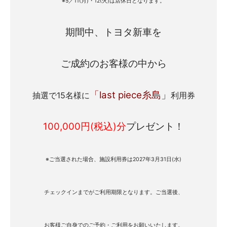
※5／11(月)・12(火)は店休日となります。
期間中、トヨタ新車を
ご成約のお客様の中から
「last piece糸島」
抽選で15名様に
利用券
100,000円(税込)分
プレゼント！
※ご当選された場合、
施設利用券は2027年3月31日(水)
チェックインまでが
ご利用期限となります。
ご当選後、
お客様ご自身での
ご予約・ご利用を
お願いいたします。