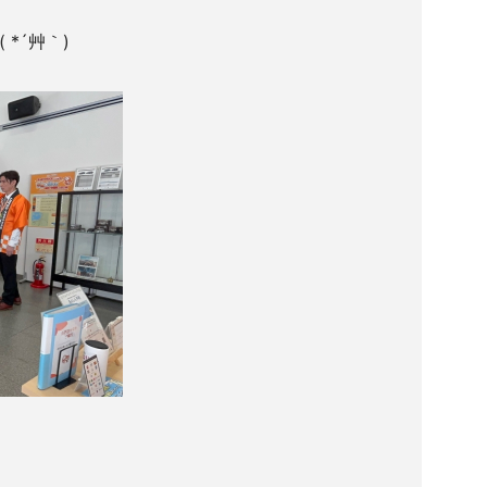
*´艸｀)