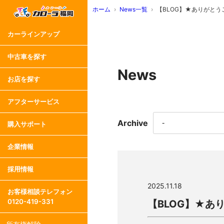
ホーム
News一覧
【BLOG】★ありがとうご
カーラインアップ
中古車を探す
News
お店を探す
アフターサービス
Archive
購入サポート
企業情報
採用情報
2025.11.18
お客様相談テレフォン
0120-419-331
【BLOG】★あ