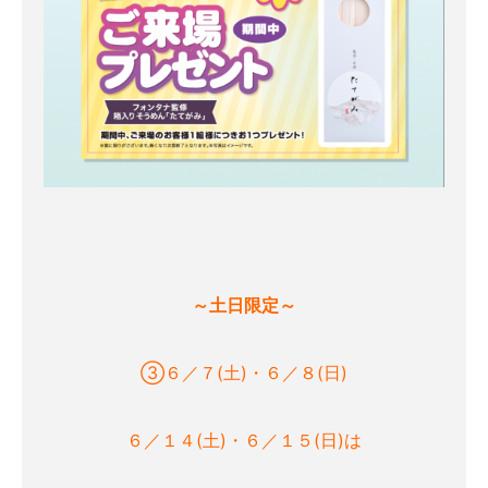
～土日限定～
③６／７(土)・６／８(日)
６／１４(土)・６／１５(日)は