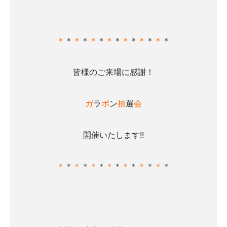
＊
＊
＊
＊
＊
＊
＊
＊
＊
＊
＊
＊
＊
＊
皆様のご来場に感謝！
ガ
ラ
ポ
ン
抽
選
会
開催いたします!!
＊
＊
＊
＊
＊
＊
＊
＊
＊
＊
＊
＊
＊
＊