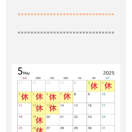
==============================
==============================