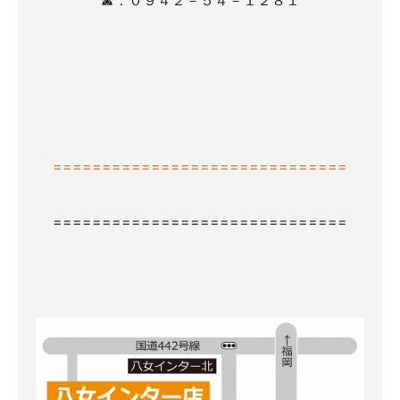
☎：０９４２－５４－１２８１
==============================
==============================